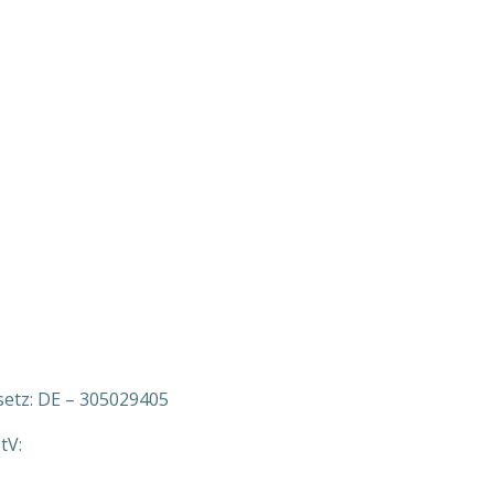
etz: DE – 305029405
tV: