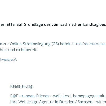
euermittal auf Grundlage des vom sächsischen Landtag be
m zur Online-Streitbeilegung (OS) bereit:
https://ec.europa
htet und nicht bereit.
weiz e.V.
Realisierung:
R@F – reneandfriends
– websites | homepagegestalt
Ihre Webdesign Agentur in Dresden / Sachsen – wir ers